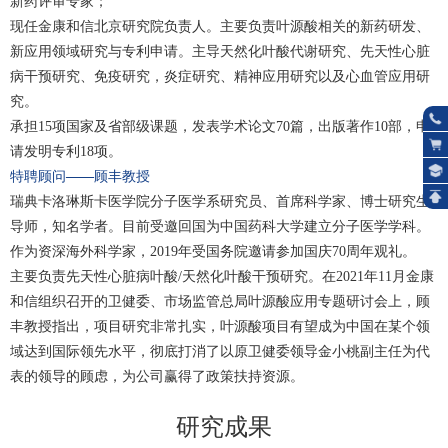
新药评审专家；
现任金康和信北京研究院负责人。主要负责叶源酸相关的新药研发、
新应用领域研究与专利申请。主导天然化叶酸代谢研究、先天性心脏
病干预研究、免疫研究，炎症研究、精神应用研究以及心血管应用研
究。
承担15项国家及省部级课题，发表学术论文70篇，出版著作10部，申
请发明专利18项。
特聘顾问——顾丰教授
瑞典卡洛琳斯卡医学院分子医学系研究员、首席科学家、博士研究生
导师，知名学者。目前受邀回国为中国药科大学建立分子医学学科。
作为资深海外科学家，2019年受国务院邀请参加国庆70周年观礼。
主要负责先天性心脏病叶酸/天然化叶酸干预研究。在2021年11月金康
和信组织召开的卫健委、市场监管总局叶源酸应用专题研讨会上，顾
丰教授指出，项目研究非常扎实，叶源酸项目有望成为中国在某个领
域达到国际领先水平，彻底打消了以原卫健委领导金小桃副主任为代
表的领导的顾虑，为公司赢得了政策扶持资源。
研究成果