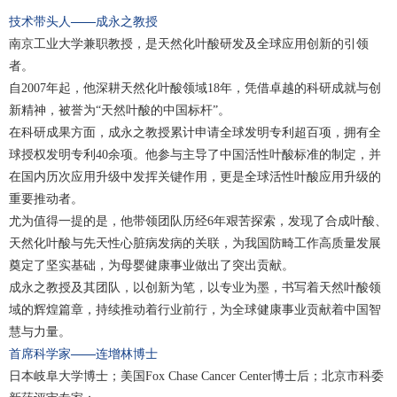
技术带头人——成永之教授
南京工业大学兼职教授，是天然化叶酸研发及全球应用创新的引领
者。
自2007年起，他深耕天然化叶酸领域18年，凭借卓越的科研成就与创
新精神，被誉为“天然叶酸的中国标杆”。
在科研成果方面，成永之教授累计申请全球发明专利超百项，拥有全
球授权发明专利40余项。他参与主导了中国活性叶酸标准的制定，并
在国内历次应用升级中发挥关键作用，更是全球活性叶酸应用升级的
重要推动者。
尤为值得一提的是，他带领团队历经6年艰苦探索，发现了合成叶酸、
天然化叶酸与先天性心脏病发病的关联，为我国防畸工作高质量发展
奠定了坚实基础，为母婴健康事业做出了突出贡献。
成永之教授及其团队，以创新为笔，以专业为墨，书写着天然叶酸领
域的辉煌篇章，持续推动着行业前行，为全球健康事业贡献着中国智
慧与力量。
首席科学家——连增林博士
日本岐阜大学博士；美国Fox Chase Cancer Center博士后；北京市科委