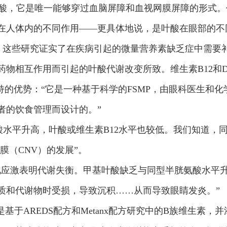
基叶酸，它是唯一能够穿过血脑屏障和血视网膜屏障的形式
在人体内的不同作用——更具体地说，是叶酸在眼部的不
持，这些研究证实了在疾病引起的微量营养素缺乏症中需要
物相互作用而引起的叶酸代谢改变所致。维生素B12和
支持的优势：“它是一种基于科学的FSMP，由眼科医生
者的饮食管理而设计的。”
型半胱氨酸水平升高，叶酸或维生素B12水平也较低。我们知
膜（CNV）的发展”。
化应激表明代谢失衡。甲基叶酸缺乏与同型半胱氨酸水平
质和代谢物时受损，导致沉积……从而导致眼睛发炎。”
该制剂是基于AREDS配方和Metanx配方研究中的B族维生