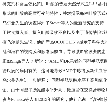
补充剂和食品强化[5]。叶酸的普遍天然形式是L-甲
形式的叶酸的高度可变的特性，并对揭示每种叶酸形式
乌尔曼先生的调查得到了Stover等人的最新研究的支
于饮食摄入低、摄入叶酸吸收不良以及由于遗传缺陷或药
据乌尔曼先生说，他的产品OCUFOLIN®显示了科学
乱和潜在的视网膜和脉络膜缺血，导致微血管改变的患
正如Singh等人[7]所说：“AMD和DR患者的同
管疾病的病因有关，这可能导致AMD中脉络膜新生血管
乌尔曼先生进一步解释：“同型半胱氨酸水平升高和氧
谢。由于同型半胱氨酸水平升高，微血管在交换营养物
参考Fonseca等人[8]2013年的研究，他补充说：“