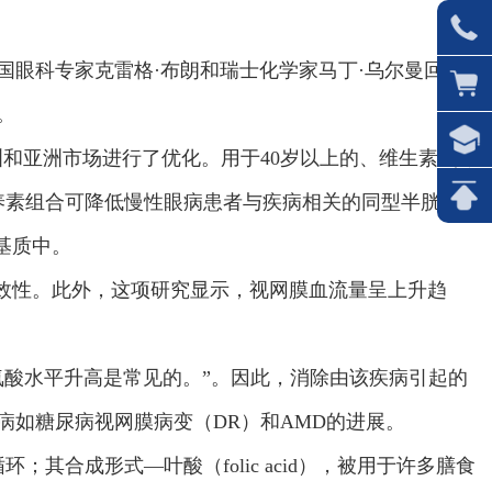
眼科专家克雷格·布朗和瑞士化学家马丁·乌尔曼回顾
。
针对欧洲和亚洲市场进行了优化。用于40岁以上的、维生素B代
特定营养素组合可降低慢性眼病患者与疾病相关的同型半胱氨酸
基质中。
有效性。此外，这项研究显示，视网膜血流量呈上升趋
氨酸水平升高是常见的。”。因此，消除由该疾病引起的
如糖尿病视网膜病变（DR）和AMD的进展。
合成形式—叶酸（folic acid），被用于许多膳食